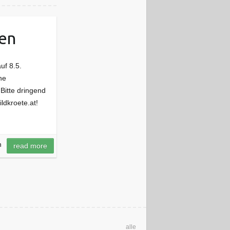
nen
uf 8.5.
ne
Bitte dringend
dkroete.at!
n
read more
alle