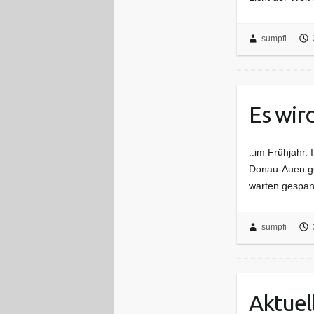
sumpfi
Es wir
..im Frühjahr.
Donau-Auen ge
warten gespann
sumpfi
Aktuell