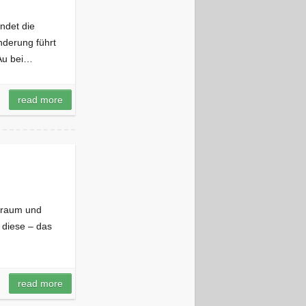
ndet die
nderung führt
 Au bei…
read more
elraum und
 diese – das
read more