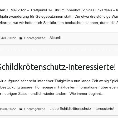
n 7. Mai 2022 – Treffpunkt 14 Uhr im Innenhof Schloss Eckartsau – fi
rühjahrswanderung für Gelegepat:innen statt! Die etwa dreistündige Wa
Altarms, wo wir hoffentlich Schildkröten beobachten können, durch die
Aktuell:
04/05/2022
Uncategorized
Schildkrötenschutz-Interessierte!
wir aufgrund sehr sehr intensiver Tätigkeiten nun lange Zeit wenig Spi
e Bestückung unserer Homepage mit aktuellen Informationen über eben
der heurigen Saison endlich wieder ändern! Wie immer beginnt…
Liebe Schildkrötenschutz-Interessierte!
19/04/2022
Uncategorized