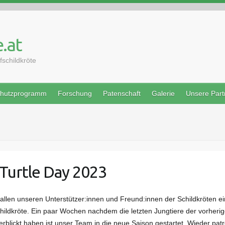
.at
schildkröte
hutzprogramm
Forschung
Patenschaft
Galerie
Unsere Part
Turtle Day 2023
allen unseren Unterstützer:innen und Freund:innen der Schildkröten e
hildkröte. Ein paar Wochen nachdem die letzten Jungtiere der vorheri
 erblickt haben ist unser Team in die neue Saison gestartet. Wieder pat