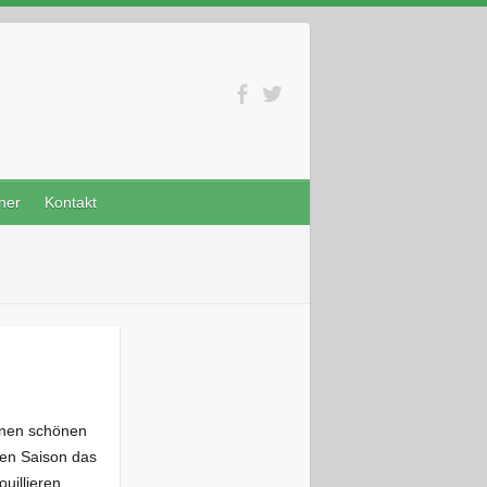
ner
Kontakt
inen schönen
gen Saison das
rouillieren…