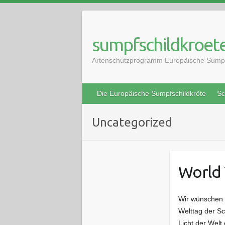
Skip
to
content
sumpfschildkroete
Artenschutzprogramm Europäische Sumpf
Die Europäische Sumpfschildkröte
Sc
Uncategorized
World 
Wir wünschen 
Welttag der Sc
Licht der Welt