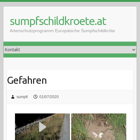
Skip
to
sumpfschildkroete.at
content
Artenschutzprogramm Europäische Sumpfschildkröte
Gefahren
sumpfi
01/07/2020