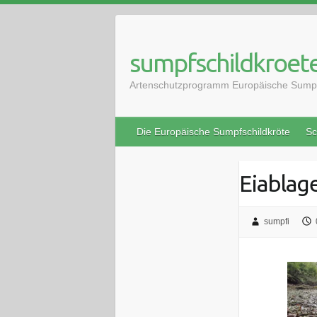
Skip
to
content
sumpfschildkroete
Artenschutzprogramm Europäische Sumpf
Die Europäische Sumpfschildkröte
Sc
Eiablag
sumpfi