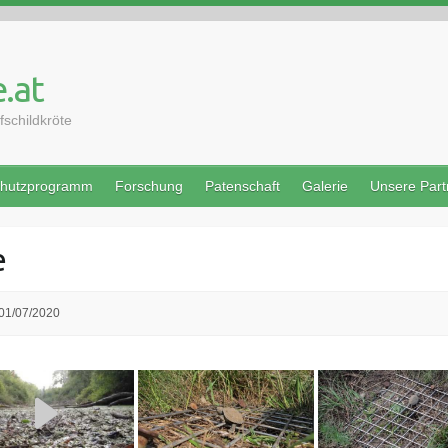
.at
schildkröte
hutzprogramm
Forschung
Patenschaft
Galerie
Unsere Part
e
01/07/2020